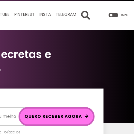
TUBE
PINTEREST
INSTA
TELEGRAM
DARK
Secretas e
.
QUERO RECEBER AGORA
 a
Política de