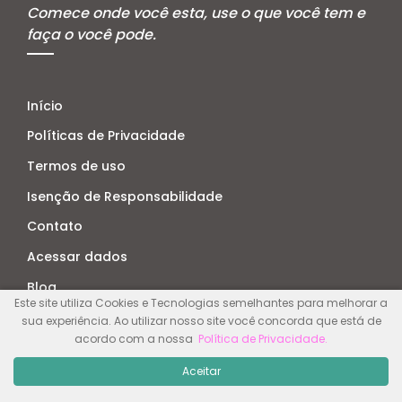
Comece onde você esta, use o que você tem e
faça o você pode.
Início
Políticas de Privacidade
Termos de uso
Isenção de Responsabilidade
Contato
Acessar dados
Blog
Este site utiliza Cookies e Tecnologias semelhantes para melhorar a
E-books Gratuito
sua experiência. Ao utilizar nosso site você concorda que está de
acordo com a nossa
Política de Privacidade
.
Aceitar
© Este site pertence Isabela Charo - Todos Direitos Reservados -
2026 Feito com
© By Isabela Rocha