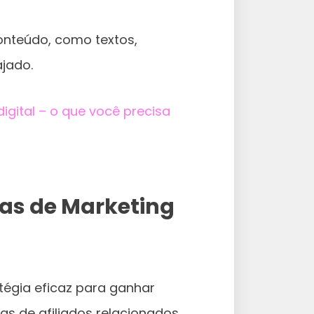
conteúdo, como textos,
jado.
igital – o que você precisa
as de Marketing
atégia eficaz para ganhar
as de afiliados relacionados