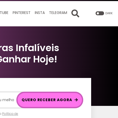
TUBE
PINTEREST
INSTA
TELEGRAM
DARK
as Infalíveis
Ganhar Hoje!
QUERO RECEBER AGORA
 a
Política de