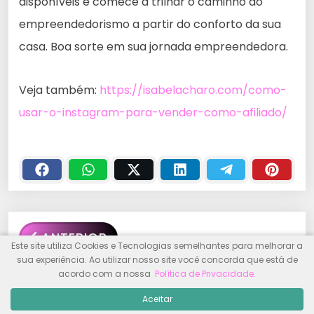
disponíveis e comece a trilhar o caminho do
empreendedorismo a partir do conforto da sua
casa. Boa sorte em sua jornada empreendedora.
Veja também:
https://isabelacharo.com/como-
usar-o-instagram-para-vender-como-afiliado/
ANTERIOR
Este site utiliza Cookies e Tecnologias semelhantes para melhorar a
sua experiência. Ao utilizar nosso site você concorda que está de
O Que São Pingbacks e Trackbacks: Uma
acordo com a nossa
Política de Privacidade
.
Explicação Detalhada
Aceitar